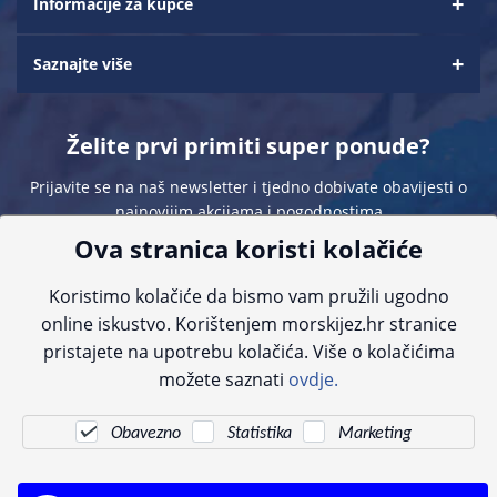
Informacije za kupce
Saznajte više
Želite prvi primiti super ponude?
Prijavite se na naš newsletter i tjedno dobivate obavijesti o
najnovijim akcijama i pogodnostima
Ova stranica koristi kolačiće
Koristimo kolačiće da bismo vam pružili ugodno
online iskustvo. Korištenjem morskijez.hr stranice
pristajete na upotrebu kolačića. Više o kolačićima
Sve navedene cijene sadrže PDV. Pokušavamo osigurati što preciznije
možete saznati
ovdje.
informacije, ali zbog tehnoloških ograničenja ne možemo garantirati potpunu
točnost slika, opisa ili dostupnosti proizvoda. Za najažurnije informacije
kontaktirajte nas putem telefona:
+385 23 231 761
ili e-maila:
info@morskijez.hr
.
Obavezno
Statistika
Marketing
© Morski jež 2022