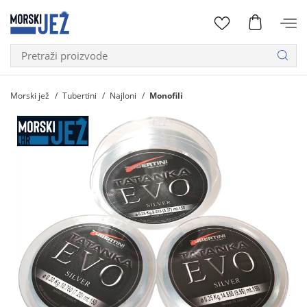
Morski jež
Tubertini
Najloni
Monofili