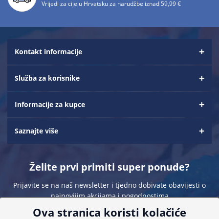
Vrijedi za cijelu Hrvatsku za narudžbe iznad 59,99 €
Kontakt informacije
Služba za korisnike
Informacije za kupce
Saznajte više
Želite prvi primiti super ponude?
Prijavite se na naš newsletter i tjedno dobivate obavijesti o
najnovijim akcijama i pogodnostima
Ova stranica koristi kolačiće