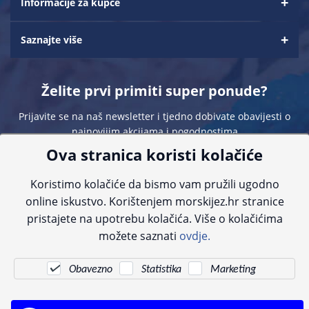
Informacije za kupce
Saznajte više
Želite prvi primiti super ponude?
Prijavite se na naš newsletter i tjedno dobivate obavijesti o
najnovijim akcijama i pogodnostima
Ova stranica koristi kolačiće
Koristimo kolačiće da bismo vam pružili ugodno
online iskustvo. Korištenjem morskijez.hr stranice
pristajete na upotrebu kolačića. Više o kolačićima
Sve navedene cijene sadrže PDV. Pokušavamo osigurati što preciznije
možete saznati
ovdje.
informacije, ali zbog tehnoloških ograničenja ne možemo garantirati potpunu
točnost slika, opisa ili dostupnosti proizvoda. Za najažurnije informacije
kontaktirajte nas putem telefona:
+385 23 231 761
ili e-maila:
info@morskijez.hr
.
Obavezno
Statistika
Marketing
© Morski jež 2022