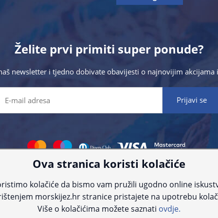
Želite prvi primiti super ponude?
 naš newsletter i tjedno dobivate obavijesti o najnovijim akcijam
Ova stranica koristi kolačiće
 što preciznije informacije, ali zbog tehnoloških ograničenja ne možemo gar
nije informacije kontaktirajte nas putem telefona:
+385 23 231 761
ili e-maila
ristimo kolačiće da bismo vam pružili ugodno online iskust
ištenjem morskijez.hr stranice pristajete na upotrebu kolač
© Morski jež 2022
Više o kolačićima možete saznati
ovdje.