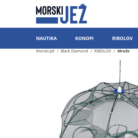
NAUTIKA
KONOPI
RIBOLOV
Morski jež
Black Diamond
RIBOLOV
Mreže