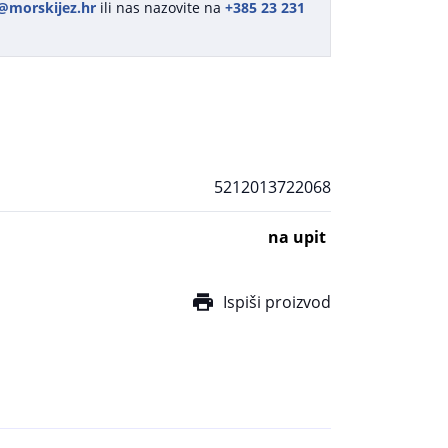
@morskijez.hr
ili nas nazovite na
+385 23 231
5212013722068
na upit
Ispiši proizvod