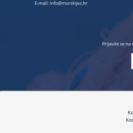
E-mail:
info@morskijez.hr
Prijavite se na
Sve navedene cijene sadrže PDV. Pokušavamo osigurati
proizvoda. Za najažur
Ko
Kor