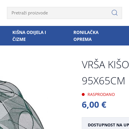
KIŠNA ODIJELA I
RONILAČKA
ČIZME
OPREMA
VRŠA KIŠ
95X65CM
RASPRODANO
6,00 €
DOSTUPNOST NA UP