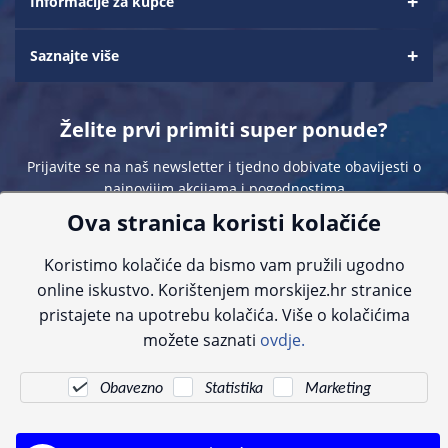
Informacije za kupce
Saznajte više
Želite prvi primiti super ponude?
Prijavite se na naš newsletter i tjedno dobivate obavijesti o
najnovijim akcijama i pogodnostima
Ova stranica koristi kolačiće
Koristimo kolačiće da bismo vam pružili ugodno
online iskustvo. Korištenjem morskijez.hr stranice
pristajete na upotrebu kolačića. Više o kolačićima
Sve navedene cijene sadrže PDV. Pokušavamo osigurati što preciznije
možete saznati
ovdje.
informacije, ali zbog tehnoloških ograničenja ne možemo garantirati potpunu
točnost slika, opisa ili dostupnosti proizvoda. Za najažurnije informacije
kontaktirajte nas putem telefona:
+385 23 231 761
ili e-maila:
info@morskijez.hr
.
Obavezno
Statistika
Marketing
© Morski jež 2022