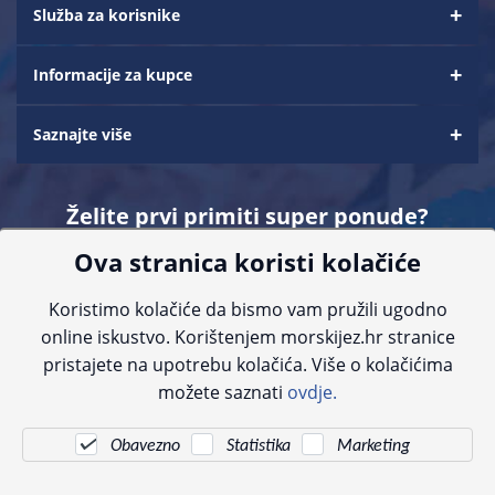
Služba za korisnike
Informacije za kupce
Saznajte više
Želite prvi primiti super ponude?
Ova stranica koristi kolačiće
Prijavite se na naš newsletter i tjedno dobivate obavijesti o
najnovijim akcijama i pogodnostima
Koristimo kolačiće da bismo vam pružili ugodno
online iskustvo. Korištenjem morskijez.hr stranice
pristajete na upotrebu kolačića. Više o kolačićima
možete saznati
ovdje.
Sve navedene cijene sadrže PDV. Pokušavamo osigurati što preciznije
Obavezno
Statistika
Marketing
informacije, ali zbog tehnoloških ograničenja ne možemo garantirati potpunu
točnost slika, opisa ili dostupnosti proizvoda. Za najažurnije informacije
kontaktirajte nas putem telefona:
+385 23 231 761
ili e-maila:
info@morskijez.hr
.