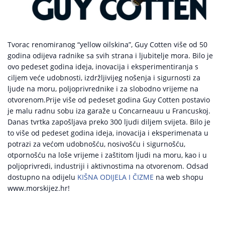
Tvorac renomiranog “yellow oilskina”, Guy Cotten više od 50
godina odijeva radnike sa svih strana i ljubitelje mora. Bilo je
ovo pedeset godina ideja, inovacija i eksperimentiranja s
ciljem veće udobnosti, izdržljivijeg nošenja i sigurnosti za
ljude na moru, poljoprivrednike i za slobodno vrijeme na
otvorenom.Prije više od pedeset godina Guy Cotten postavio
je malu radnu sobu iza garaže u Concarneauu u Francuskoj.
Danas tvrtka zapošljava preko 300 ljudi diljem svijeta. Bilo je
to više od pedeset godina ideja, inovacija i eksperimenata u
potrazi za većom udobnošću, nosivošću i sigurnošću,
otpornošću na loše vrijeme i zaštitom ljudi na moru, kao i u
poljoprivredi, industriji i aktivnostima na otvorenom. Odsad
dostupno na odijelu
KIŠNA ODIJELA I ČIZME
na web shopu
www.morskijez.hr!