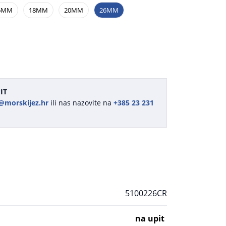
6MM
18MM
20MM
26MM
IT
@morskijez.hr
ili nas nazovite na
+385 23 231
5100226CR
na upit