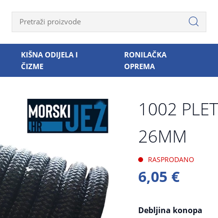
KIŠNA ODIJELA I
RONILAČKA
ČIZME
OPREMA
1002 PLE
26MM
RASPRODANO
6,05 €
Debljina konopa