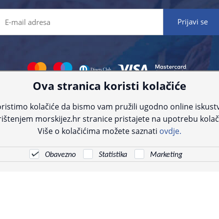
Ova stranica koristi kolačiće
 što preciznije informacije, ali zbog tehnoloških ograničenja ne možemo gar
nije informacije kontaktirajte nas putem telefona:
+385 23 231 761
ili e-maila
ristimo kolačiće da bismo vam pružili ugodno online iskust
ištenjem morskijez.hr stranice pristajete na upotrebu kolač
© Morski jež 2022
Više o kolačićima možete saznati
ovdje.
Obavezno
Statistika
Marketing
Pogledani proizvodi