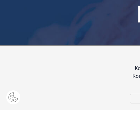
Sve navedene cijene sadrže PDV. Pokušavamo osigurati
proizvoda. Za najažur
Ko
Kor