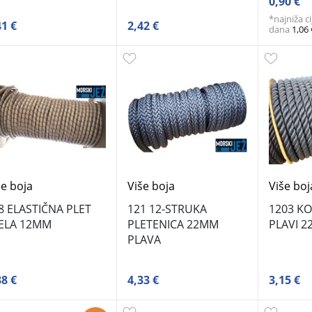
0,90 €
*najniža c
41 €
2,42 €
dana
1,06
še boja
Više boja
Više boj
8 ELASTIČNA PLET
121 12-STRUKA
1203 K
JELA 12MM
PLETENICA 22MM
PLAVI 
PLAVA
38 €
4,33 €
3,15 €