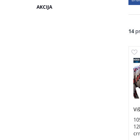
AKCIJA
14
pr
Vi
10
12
cr