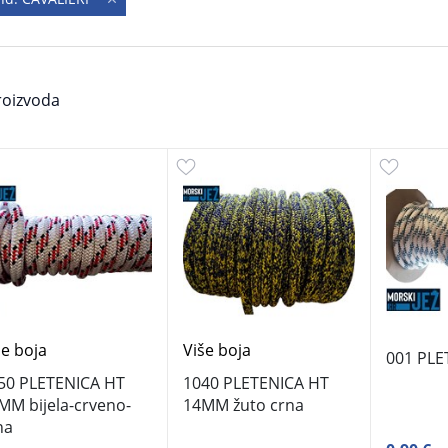
oizvoda
še boja
Više boja
001 PLE
50 PLETENICA HT
1040 PLETENICA HT
MM bijela-crveno-
14MM žuto crna
na