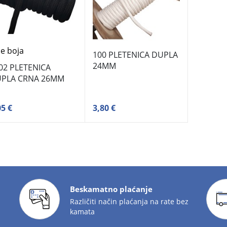
še boja
100 PLETENICA DUPLA
24MM
02 PLETENICA
PLA CRNA 26MM
05 €
3,80 €
Beskamatno plaćanje
Različiti način plaćanja na rate bez
kamata