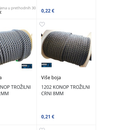
ijena u prethodnih 30
0,22 €
 €
a
Više boja
ONOP TROŽILNI
1202 KONOP TROŽILNI
22MM
CRNI 8MM
0,21 €