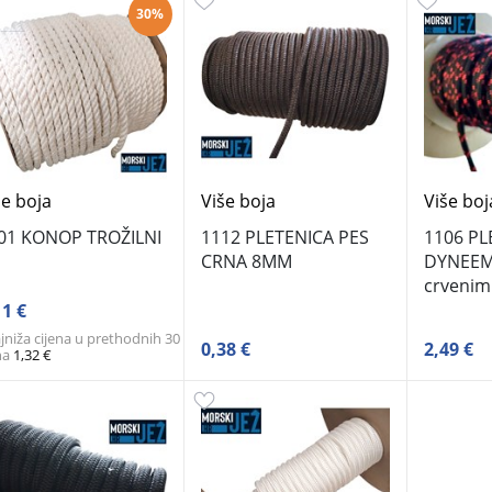
30%
še boja
Više boja
Više boj
01 KONOP TROŽILNI
1112 PLETENICA PES
1106 PL
CRNA 8MM
DYNEEM
crvenim
11 €
jniža cijena u prethodnih 30
0,38 €
2,49 €
na
1,32 €