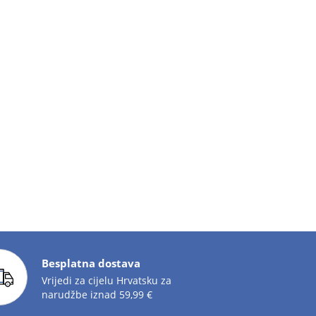
Besplatna dostava
Vrijedi za cijelu Hrvatsku za
narudžbe iznad 59,99 €