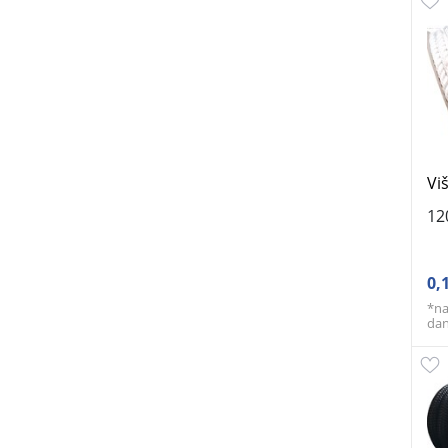
Vi
12
0,
*na
da