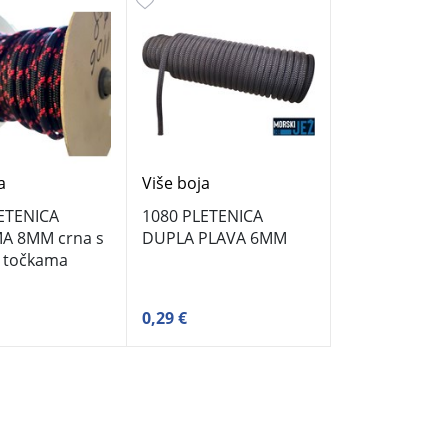
a
Više boja
ETENICA
1080 PLETENICA
A 8MM crna s
DUPLA PLAVA 6MM
 točkama
0,29 €