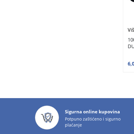
Vi
10
DU
6,
Sigurna online kupovina
Potpuno zaštićeno i sigurno
plaćanje