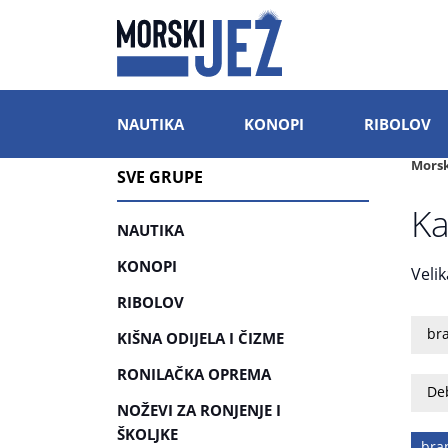
NAUTIKA
KONOPI
RIBOLOV
Morsk
SVE GRUPE
Ka
NAUTIKA
KONOPI
Veli
RIBOLOV
br
KIŠNA ODIJELA I ČIZME
RONILAČKA OPREMA
De
NOŽEVI ZA RONJENJE I
ŠKOLJKE
bra