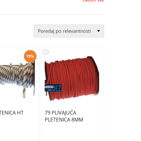
Poredaj po relevantnosti
15%
TENICA HT
79 PLIVAJUĆA
PLETENICA 8MM