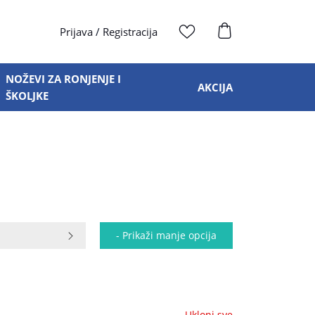
Prijava
/
Registracija
NOŽEVI ZA RONJENJE I
AKCIJA
ŠKOLJKE
- Prikaži manje opcija
Ukloni sve