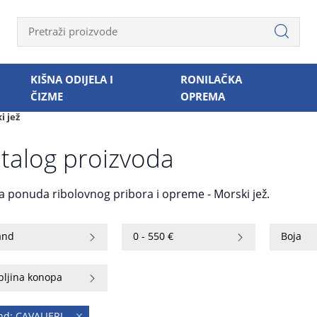
KIŠNA ODIJELA I
RONILAČKA
ČIZME
OPREMA
i jež
talog proizvoda
ka ponuda ribolovnog pribora i opreme - Morski jež.
and
0 - 550 €
Boja
bljina konopa
nd: CAVALIERI