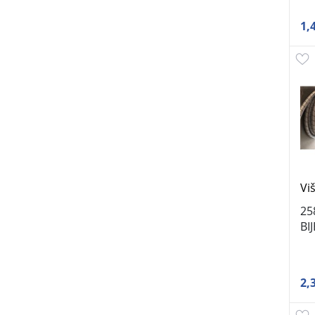
1,
Vi
25
BI
2,