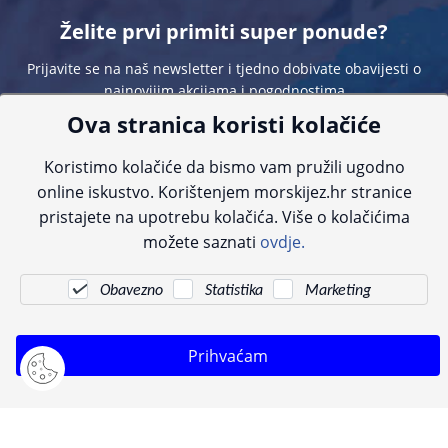
Želite prvi primiti super ponude?
Prijavite se na naš newsletter i tjedno dobivate obavijesti o
najnovijim akcijama i pogodnostima
Ova stranica koristi kolačiće
Koristimo kolačiće da bismo vam pružili ugodno
online iskustvo. Korištenjem morskijez.hr stranice
pristajete na upotrebu kolačića. Više o kolačićima
Sve navedene cijene sadrže PDV. Pokušavamo osigurati što preciznije
možete saznati
ovdje.
informacije, ali zbog tehnoloških ograničenja ne možemo garantirati potpunu
točnost slika, opisa ili dostupnosti proizvoda. Za najažurnije informacije
kontaktirajte nas putem telefona:
+385 23 231 761
ili e-maila:
info@morskijez.hr
.
Obavezno
Statistika
Marketing
© Morski jež 2022
Prihvaćam
Pogledani proizvodi