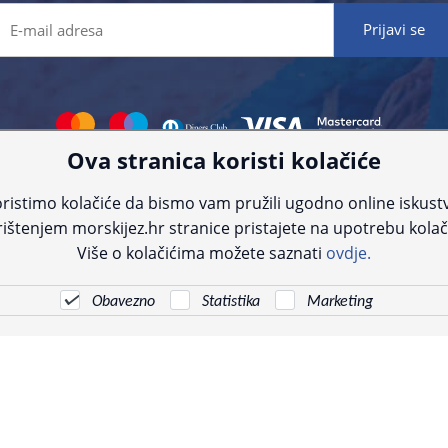
Ova stranica koristi kolačiće
 što preciznije informacije, ali zbog tehnoloških ograničenja ne možemo gar
nije informacije kontaktirajte nas putem telefona:
+385 23 231 761
ili e-maila
ristimo kolačiće da bismo vam pružili ugodno online iskust
ištenjem morskijez.hr stranice pristajete na upotrebu kolač
© Morski jež 2022
Više o kolačićima možete saznati
ovdje.
Obavezno
Statistika
Marketing