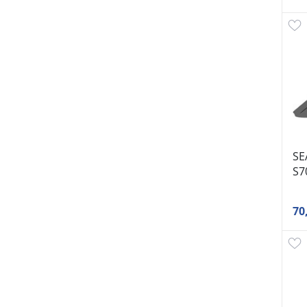
SE
S7
70