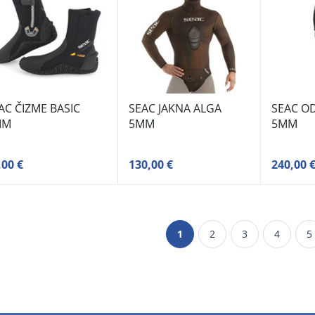
AC ČIZME BASIC
SEAC JAKNA ALGA
SEAC OD
MM
5MM
5MM
,00 €
130,00 €
240,00 
1
2
3
4
5