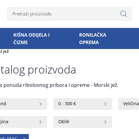
KIŠNA ODIJELA I
RONILAČKA
ČIZME
OPREMA
i jež
talog proizvoda
ka ponuda ribolovnog pribora i opreme - Morski jež.
and
0 - 300 €
Veličin
jina
Oblik
nd: SEAC