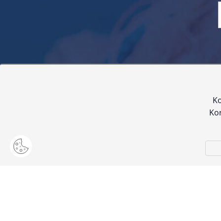
Sve navedene cijene sadrže PDV. Pokušavamo osigurati
proizvoda. Za najažur
Ko
Kor