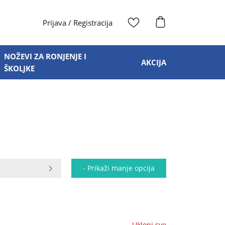
Prijava
/
Registracija
NOŽEVI ZA RONJENJE I
AKCIJA
ŠKOLJKE
a
- Prikaži manje opcija
Ukloni sve