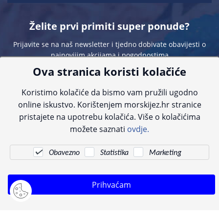
Želite prvi primiti super ponude?
Prijavite se na naš newsletter i tjedno dobivate obavijesti o
najnovijim akcijama i pogodnostima
Ova stranica koristi kolačiće
Koristimo kolačiće da bismo vam pružili ugodno
online iskustvo. Korištenjem morskijez.hr stranice
pristajete na upotrebu kolačića. Više o kolačićima
Sve navedene cijene sadrže PDV. Pokušavamo osigurati što preciznije
možete saznati
ovdje.
informacije, ali zbog tehnoloških ograničenja ne možemo garantirati potpunu
točnost slika, opisa ili dostupnosti proizvoda. Za najažurnije informacije
kontaktirajte nas putem telefona:
+385 23 231 761
ili e-maila:
info@morskijez.hr
.
Obavezno
Statistika
Marketing
© Morski jež 2022
Prihvaćam
Pogledani proizvodi