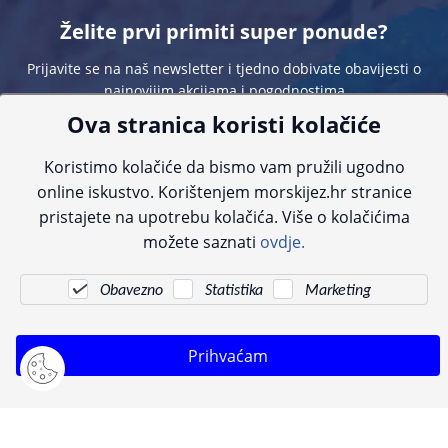
Želite prvi primiti super ponude?
Prijavite se na naš newsletter i tjedno dobivate obavijesti o
najnovijim akcijama i pogodnostima
Ova stranica koristi kolačiće
Koristimo kolačiće da bismo vam pružili ugodno
online iskustvo. Korištenjem morskijez.hr stranice
pristajete na upotrebu kolačića. Više o kolačićima
Sve navedene cijene sadrže PDV. Pokušavamo osigurati što preciznije
možete saznati
ovdje.
informacije, ali zbog tehnoloških ograničenja ne možemo garantirati potpunu
točnost slika, opisa ili dostupnosti proizvoda. Za najažurnije informacije
kontaktirajte nas putem telefona:
+385 23 231 761
ili e-maila:
info@morskijez.hr
.
Obavezno
Statistika
Marketing
© Morski jež 2022
Prihvaćam
Pogledani proizvodi