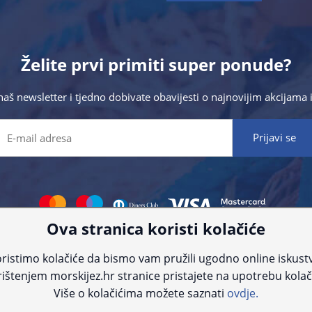
Želite prvi primiti super ponude?
 naš newsletter i tjedno dobivate obavijesti o najnovijim akcijam
Ova stranica koristi kolačiće
 što preciznije informacije, ali zbog tehnoloških ograničenja ne možemo gar
nije informacije kontaktirajte nas putem telefona:
+385 23 231 761
ili e-maila
ristimo kolačiće da bismo vam pružili ugodno online iskust
ištenjem morskijez.hr stranice pristajete na upotrebu kolač
© Morski jež 2022
Više o kolačićima možete saznati
ovdje.