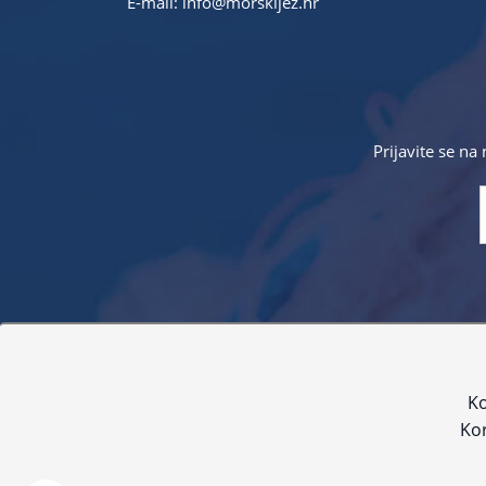
E-mail:
info@morskijez.hr
Prijavite se na
Sve navedene cijene sadrže PDV. Pokušavamo osigurati
proizvoda. Za najažur
Ko
Kor