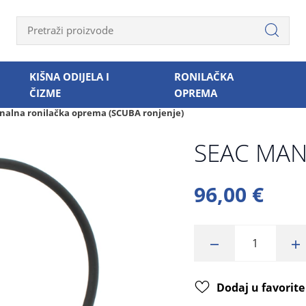
KIŠNA ODIJELA I
RONILAČKA
ČIZME
OPREMA
onalna ronilačka oprema (SCUBA ronjenje)
SEAC MA
96,00 €
Dodaj u favorite