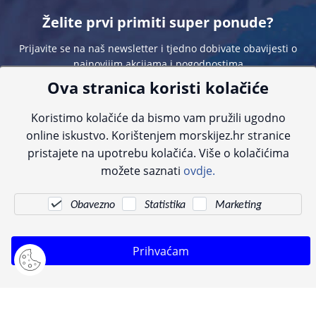
Želite prvi primiti super ponude?
Prijavite se na naš newsletter i tjedno dobivate obavijesti o
najnovijim akcijama i pogodnostima
Ova stranica koristi kolačiće
Koristimo kolačiće da bismo vam pružili ugodno
online iskustvo. Korištenjem morskijez.hr stranice
pristajete na upotrebu kolačića. Više o kolačićima
Sve navedene cijene sadrže PDV. Pokušavamo osigurati što preciznije
možete saznati
ovdje.
informacije, ali zbog tehnoloških ograničenja ne možemo garantirati potpunu
točnost slika, opisa ili dostupnosti proizvoda. Za najažurnije informacije
kontaktirajte nas putem telefona:
+385 23 231 761
ili e-maila:
info@morskijez.hr
.
Obavezno
Statistika
Marketing
© Morski jež 2022
Prihvaćam
Pogledani proizvodi