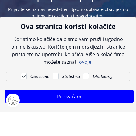
Prijavite se na naš newsletter i tjedno dobivate obavijesti o
najnovijim akcijama i pogodnostima
Ova stranica koristi kolačiće
Koristimo kolačiće da bismo vam pružili ugodno
online iskustvo. Korištenjem morskijez.hr stranice
pristajete na upotrebu kolačića. Više o kolačićima
Sve navedene cijene sadrže PDV. Pokušavamo osigurati što preciznije
možete saznati
ovdje.
informacije, ali zbog tehnoloških ograničenja ne možemo garantirati potpunu
točnost slika, opisa ili dostupnosti proizvoda. Za najažurnije informacije
kontaktirajte nas putem telefona:
+385 23 231 761
ili e-maila:
info@morskijez.hr
.
Obavezno
Statistika
Marketing
© Morski jež 2022
Prihvaćam
Pogledani proizvodi