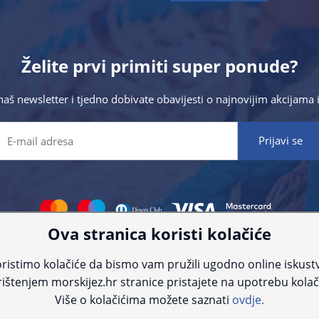
Želite prvi primiti super ponude?
 naš newsletter i tjedno dobivate obavijesti o najnovijim akcijam
Ova stranica koristi kolačiće
 što preciznije informacije, ali zbog tehnoloških ograničenja ne možemo gar
nije informacije kontaktirajte nas putem telefona:
+385 23 231 761
ili e-maila
ristimo kolačiće da bismo vam pružili ugodno online iskust
ištenjem morskijez.hr stranice pristajete na upotrebu kolač
© Morski jež 2022
Više o kolačićima možete saznati
ovdje.