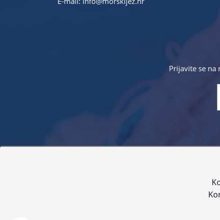
E-mail:
info@morskijez.hr
Prijavite se na
Sve navedene cijene sadrže PDV. Pokušavamo osigurati
proizvoda. Za najažur
Ko
Kor