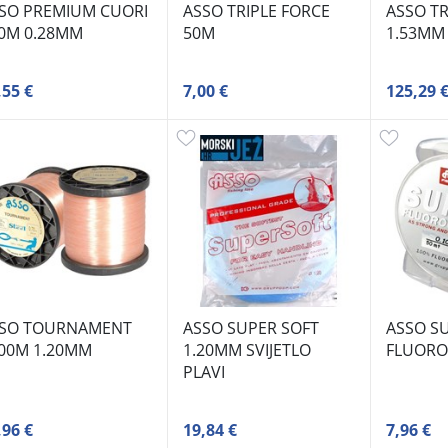
SO PREMIUM CUORI
ASSO TRIPLE FORCE
ASSO TR
0M 0.28MM
50M
1.53MM
,55 €
7,00 €
125,29 
SO TOURNAMENT
ASSO SUPER SOFT
ASSO S
00M 1.20MM
1.20MM SVIJETLO
FLUORO
PLAVI
,96 €
19,84 €
7,96 €