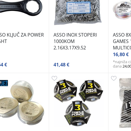
SO KLJUČ ZA POWER
ASSO INOX STOPERI
ASSO 8X
GHT
1000KOM
GAMES 
2.16X3.17X9.52
MULTIC
16,80 €
*najniža c
64 €
41,48 €
dana
24,0