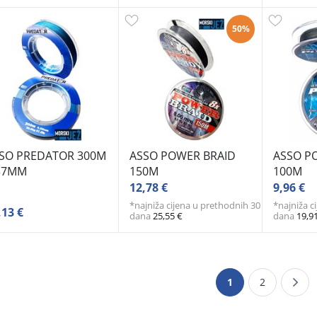
50%
SO PREDATOR 300M
ASSO POWER BRAID
ASSO P
37MM
150M
100M
12,78 €
9,96 €
*najniža cijena u prethodnih 30
*najniža c
,13 €
dana
25,55 €
dana
19,9
1
2