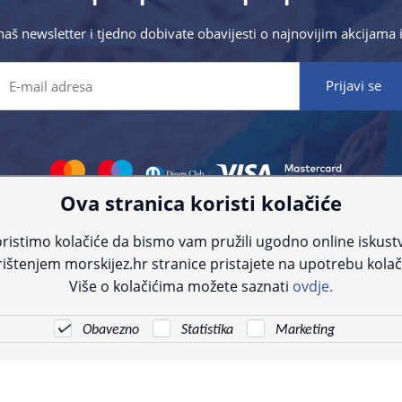
 naš newsletter i tjedno dobivate obavijesti o najnovijim akcijam
Ova stranica koristi kolačiće
 što preciznije informacije, ali zbog tehnoloških ograničenja ne možemo gar
nije informacije kontaktirajte nas putem telefona:
+385 23 231 761
ili e-maila
ristimo kolačiće da bismo vam pružili ugodno online iskust
ištenjem morskijez.hr stranice pristajete na upotrebu kolač
© Morski jež 2022
Više o kolačićima možete saznati
ovdje.
Obavezno
Statistika
Marketing