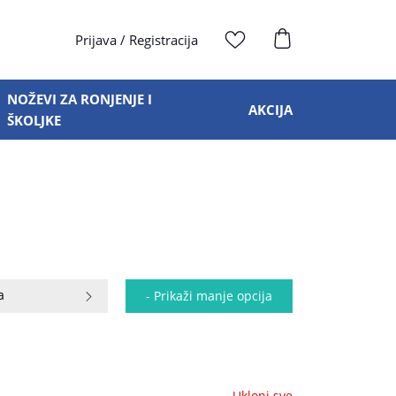
Prijava
/
Registracija
NOŽEVI ZA RONJENJE I
AKCIJA
ŠKOLJKE
a
- Prikaži manje opcija
Ukloni sve