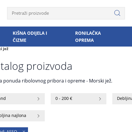
KIŠNA ODIJELA I
RONILAČKA
ČIZME
OPREMA
i jež
talog proizvoda
ka ponuda ribolovnog pribora i opreme - Morski jež.
and
0 - 200 €
Debljin
ljina najlona
nd: ASSO