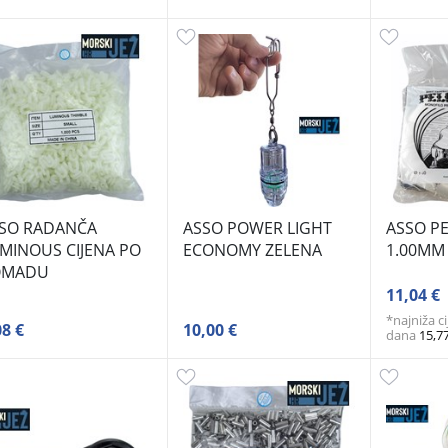
SO RADANČA
ASSO POWER LIGHT
ASSO P
MINOUS CIJENA PO
ECONOMY ZELENA
1.00MM
OMADU
11,04 €
*najniža c
08 €
10,00 €
dana
15,7