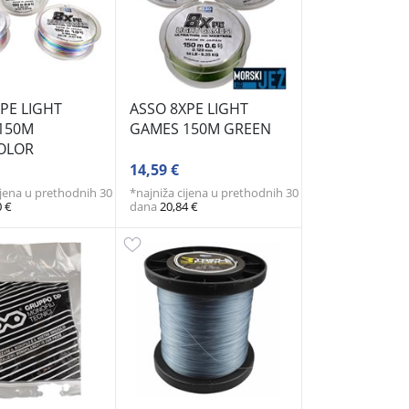
PE LIGHT
ASSO 8XPE LIGHT
150M
GAMES 150M GREEN
OLOR
14,59 €
ijena u prethodnih 30
*najniža cijena u prethodnih 30
0 €
dana
20,84 €