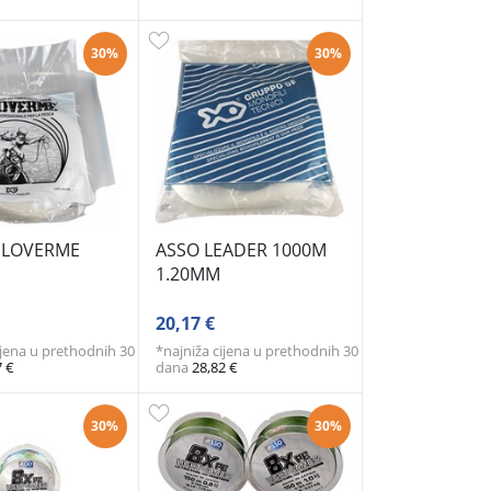
30%
30%
ELOVERME
ASSO LEADER 1000M
1.20MM
20,17 €
ijena u prethodnih 30
*najniža cijena u prethodnih 30
7 €
dana
28,82 €
30%
30%