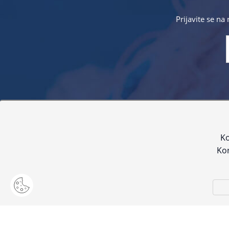
Prijavite se na
Sve navedene cijene sadrže PDV. Pokušavamo osigurati
proizvoda. Za najažur
Ko
Kor