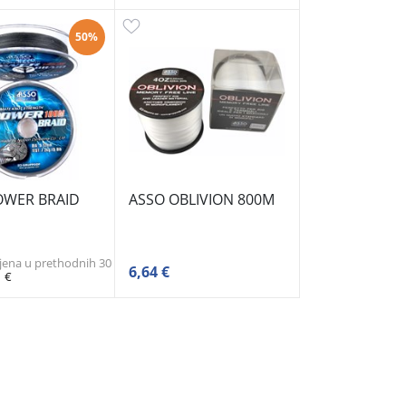
50%
OWER BRAID
ASSO OBLIVION 800M
ijena u prethodnih 30
6,64 €
1 €