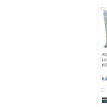
AS
LU
K
0,