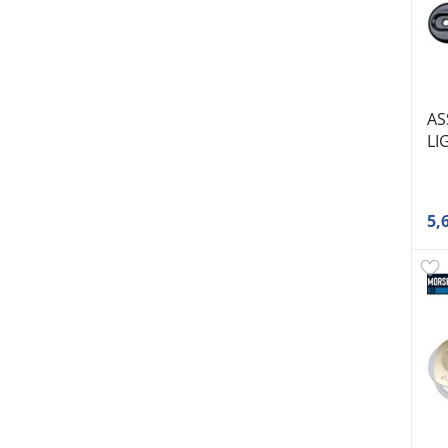
AS
LI
5,