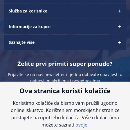
Služba za korisnike
Informacije za kupce
Saznajte više
Želite prvi primiti super ponude?
Prijavite se na naš newsletter i tjedno dobivate obavijesti o
najnovijim akcijama i pogodnostima
Ova stranica koristi kolačiće
Koristimo kolačiće da bismo vam pružili ugodno
online iskustvo. Korištenjem morskijez.hr stranice
pristajete na upotrebu kolačića. Više o kolačićima
Sve navedene cijene sadrže PDV. Pokušavamo osigurati što preciznije
možete saznati
ovdje.
informacije, ali zbog tehnoloških ograničenja ne možemo garantirati potpunu