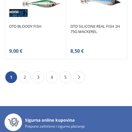
DTD BLOODY FISH
DTD SILICONE REAL FISH 2H
75G MACKEREL
9,00 €
8,50 €
1
2
3
4
5
Sigurna online kupovina
Potpuno zaštićeno i sigurno plaćanje