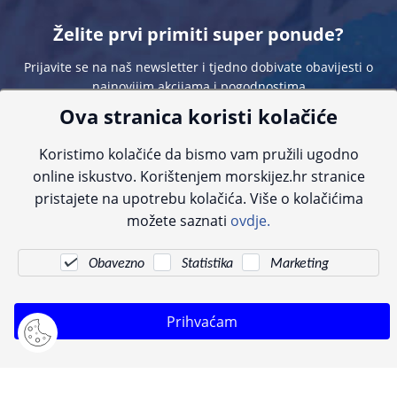
Želite prvi primiti super ponude?
Prijavite se na naš newsletter i tjedno dobivate obavijesti o
najnovijim akcijama i pogodnostima
Ova stranica koristi kolačiće
Koristimo kolačiće da bismo vam pružili ugodno
online iskustvo. Korištenjem morskijez.hr stranice
pristajete na upotrebu kolačića. Više o kolačićima
Sve navedene cijene sadrže PDV. Pokušavamo osigurati što preciznije
možete saznati
ovdje.
informacije, ali zbog tehnoloških ograničenja ne možemo garantirati potpunu
točnost slika, opisa ili dostupnosti proizvoda. Za najažurnije informacije
kontaktirajte nas putem telefona:
+385 23 231 761
ili e-maila:
info@morskijez.hr
.
Obavezno
Statistika
Marketing
© Morski jež 2022
Prihvaćam