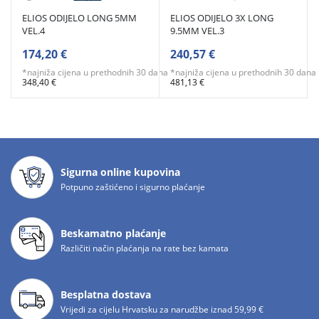
ELIOS ODIJELO LONG 5MM
ELIOS ODIJELO 3X LONG
VEL.4
9.5MM VEL.3
174,20 €
240,57 €
*najniža cijena u prethodnih 30 dana
*najniža cijena u prethodnih 30 dana
348,40 €
481,13 €
Sigurna online kupovina
Potpuno zaštićeno i sigurno plaćanje
Beskamatno plaćanje
Različiti način plaćanja na rate bez kamata
Besplatna dostava
Vrijedi za cijelu Hrvatsku za narudžbe iznad 59,99 €