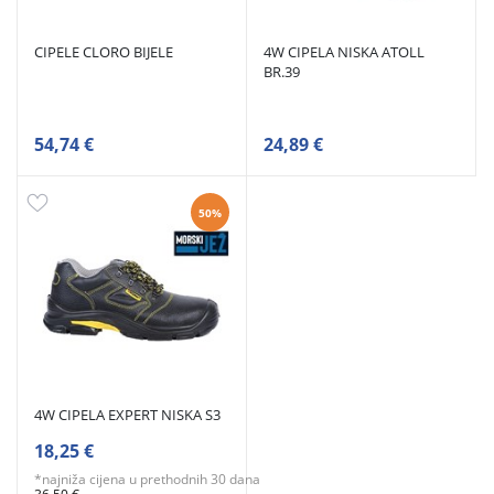
CIPELE CLORO BIJELE
4W CIPELA NISKA ATOLL
BR.39
54,74 €
24,89 €
50%
4W CIPELA EXPERT NISKA S3
18,25 €
*najniža cijena u prethodnih 30 dana