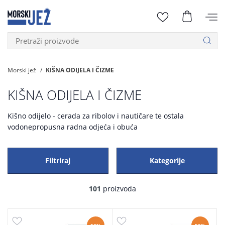
Morski jež
KIŠNA ODIJELA I ČIZME
KIŠNA ODIJELA I ČIZME
Kišno odijelo - cerada za ribolov i nautičare te ostala
vodonepropusna radna odjeća i obuća
Filtriraj
Kategorije
101
proizvoda