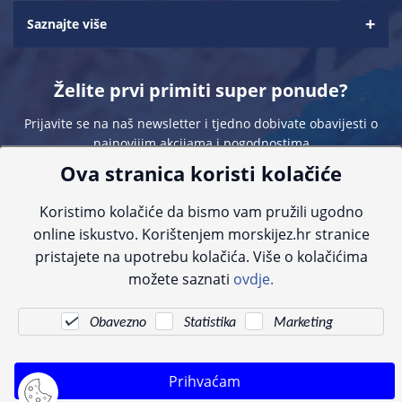
Saznajte više
Želite prvi primiti super ponude?
Prijavite se na naš newsletter i tjedno dobivate obavijesti o
najnovijim akcijama i pogodnostima
Ova stranica koristi kolačiće
Koristimo kolačiće da bismo vam pružili ugodno
online iskustvo. Korištenjem morskijez.hr stranice
pristajete na upotrebu kolačića. Više o kolačićima
Sve navedene cijene sadrže PDV. Pokušavamo osigurati što preciznije
možete saznati
ovdje.
informacije, ali zbog tehnoloških ograničenja ne možemo garantirati potpunu
točnost slika, opisa ili dostupnosti proizvoda. Za najažurnije informacije
kontaktirajte nas putem telefona:
+385 23 231 761
ili e-maila:
info@morskijez.hr
.
Obavezno
Statistika
Marketing
© Morski jež 2022
Prihvaćam