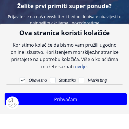
Želite prvi primiti super ponude?
Prijavite se na naš newsletter i tjedno dobivate obavijesti o
najnovijim akcijama i pogodnostima
Ova stranica koristi kolačiće
Koristimo kolačiće da bismo vam pružili ugodno
online iskustvo. Korištenjem morskijez.hr stranice
pristajete na upotrebu kolačića. Više o kolačićima
Sve navedene cijene sadrže PDV. Pokušavamo osigurati što preciznije
možete saznati
ovdje.
informacije, ali zbog tehnoloških ograničenja ne možemo garantirati potpunu
točnost slika, opisa ili dostupnosti proizvoda. Za najažurnije informacije
kontaktirajte nas putem telefona:
+385 23 231 761
ili e-maila:
info@morskijez.hr
.
Obavezno
Statistika
Marketing
© Morski jež 2022
Prihvaćam