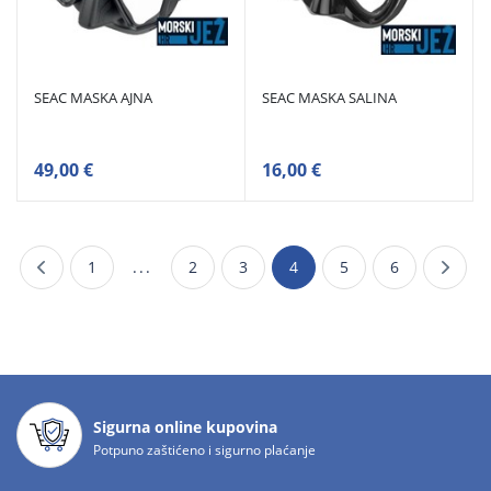
SEAC MASKA AJNA
SEAC MASKA SALINA
49,00 €
16,00 €
1
...
2
3
4
5
6
Sigurna online kupovina
Potpuno zaštićeno i sigurno plaćanje