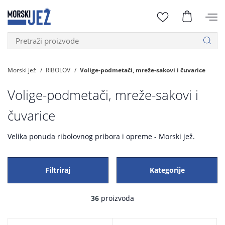
Morski jež
RIBOLOV
Volige-podmetači, mreže-sakovi i čuvarice
Volige-podmetači, mreže-sakovi i
čuvarice
Velika ponuda ribolovnog pribora i opreme - Morski jež.
Filtriraj
Kategorije
36
proizvoda