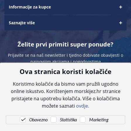
Informacije za kupce
Saznajte više
Želite prvi primiti super ponude?
Prijavite se na naš newsletter i tjedno dobivate obavijesti o
najnovijim akcijama i pogodnostima
Ova stranica koristi kolačiće
Koristimo kolačiće da bismo vam pružili ugodno
online iskustvo. Korištenjem morskijez.hr stranice
pristajete na upotrebu kolačića. Više o kolačićima
Sve navedene cijene sadrže PDV. Pokušavamo osigurati što preciznije
možete saznati
ovdje.
informacije, ali zbog tehnoloških ograničenja ne možemo garantirati potpunu
točnost slika, opisa ili dostupnosti proizvoda. Za najažurnije informacije
kontaktirajte nas putem telefona:
+385 23 231 761
ili e-maila:
info@morskijez.hr
.
Obavezno
Statistika
Marketing
© Morski jež 2022