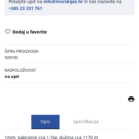
Pošaljite upit na
info@morskijez.hr
ili nas nazovite na
+385 23 231 761
Dodaj u favorite
ŠIFRA PROIZVODA
929100
RASPOLOŽIVOST
na upit
Opis
Specifikacija
1mm; pakiranje cca.1,1kg, dužina cca 1170 m