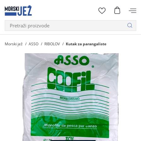
Morski jež
ASSO
RIBOLOV
Kutak za parangaliste