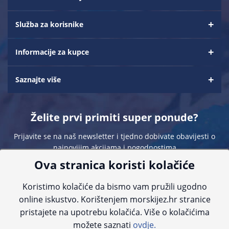
Služba za korisnike
Informacije za kupce
Saznajte više
Želite prvi primiti super ponude?
Prijavite se na naš newsletter i tjedno dobivate obavijesti o
najnovijim akcijama i pogodnostima
Ova stranica koristi kolačiće
Koristimo kolačiće da bismo vam pružili ugodno
online iskustvo. Korištenjem morskijez.hr stranice
pristajete na upotrebu kolačića. Više o kolačićima
Sve navedene cijene sadrže PDV. Pokušavamo osigurati što preciznije
možete saznati
ovdje.
informacije, ali zbog tehnoloških ograničenja ne možemo garantirati potpunu