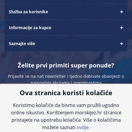
Služba za korisnike
Informacije za kupce
Saznajte više
Želite prvi primiti super ponude?
Prijavite se na naš newsletter i tjedno dobivate obavijesti o
najnovijim akcijama i pogodnostima
Ova stranica koristi kolačiće
Koristimo kolačiće da bismo vam pružili ugodno
online iskustvo. Korištenjem morskijez.hr stranice
pristajete na upotrebu kolačića. Više o kolačićima
Sve navedene cijene sadrže PDV. Pokušavamo osigurati što preciznije
možete saznati
ovdje.
informacije, ali zbog tehnoloških ograničenja ne možemo garantirati potpunu