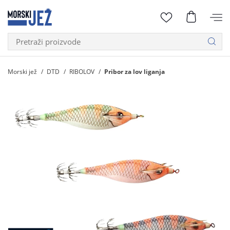
Morski jež
DTD
RIBOLOV
Pribor za lov liganja