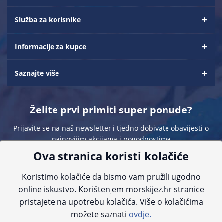
Služba za korisnike
Informacije za kupce
Saznajte više
Želite prvi primiti super ponude?
Prijavite se na naš newsletter i tjedno dobivate obavijesti o
najnovijim akcijama i pogodnostima
Ova stranica koristi kolačiće
Koristimo kolačiće da bismo vam pružili ugodno
online iskustvo. Korištenjem morskijez.hr stranice
pristajete na upotrebu kolačića. Više o kolačićima
Sve navedene cijene sadrže PDV. Pokušavamo osigurati što preciznije
možete saznati
ovdje.
informacije, ali zbog tehnoloških ograničenja ne možemo garantirati potpunu