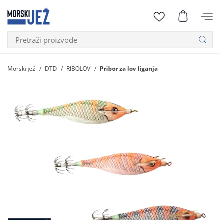
Morski jež
DTD
RIBOLOV
Pribor za lov liganja