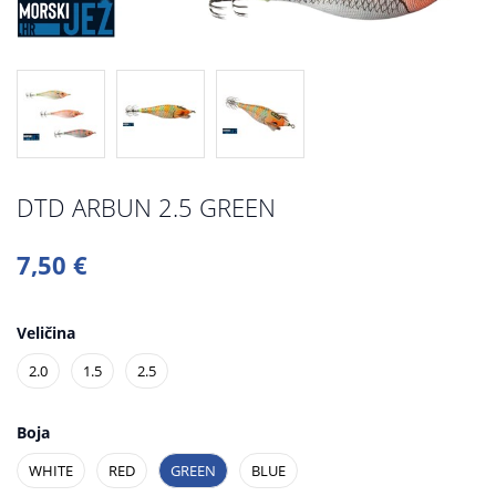
DTD ARBUN 2.5 GREEN
7,50 €
Veličina
2.0
1.5
2.5
Boja
WHITE
RED
GREEN
BLUE