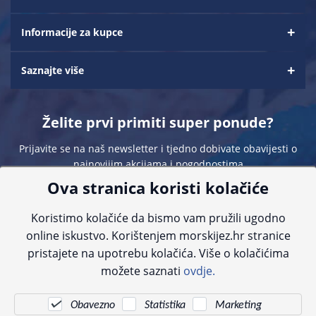
Informacije za kupce
Saznajte više
Želite prvi primiti super ponude?
Prijavite se na naš newsletter i tjedno dobivate obavijesti o
najnovijim akcijama i pogodnostima
Ova stranica koristi kolačiće
Koristimo kolačiće da bismo vam pružili ugodno
online iskustvo. Korištenjem morskijez.hr stranice
pristajete na upotrebu kolačića. Više o kolačićima
Sve navedene cijene sadrže PDV. Pokušavamo osigurati što preciznije
možete saznati
ovdje.
informacije, ali zbog tehnoloških ograničenja ne možemo garantirati potpunu
točnost slika, opisa ili dostupnosti proizvoda. Za najažurnije informacije
kontaktirajte nas putem telefona:
+385 23 231 761
ili e-maila:
info@morskijez.hr
.
Obavezno
Statistika
Marketing