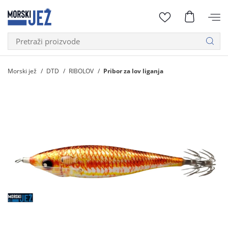
Morski jež
DTD
RIBOLOV
Pribor za lov liganja