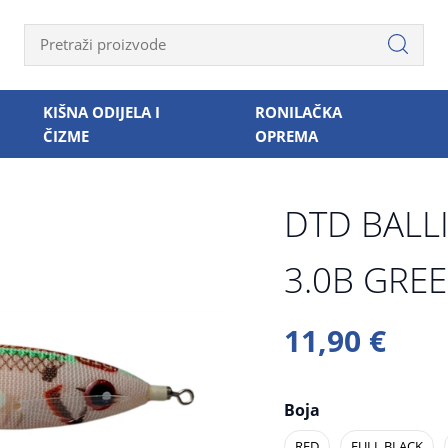
KIŠNA ODIJELA I
RONILAČKA
ČIZME
OPREMA
DTD BALLI
3.0B GRE
11,90 €
Boja
RED
FULL BLACK