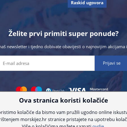
Raskid ugovora
Želite prvi primiti super ponude?
 naš newsletter i tjedno dobivate obavijesti o najnovijim akcijam
Ova stranica koristi kolačiće
 što preciznije informacije, ali zbog tehnoloških ograničenja ne možemo gar
nije informacije kontaktirajte nas putem telefona:
+385 23 231 761
ili e-maila
ristimo kolačiće da bismo vam pružili ugodno online iskust
ištenjem morskijez.hr stranice pristajete na upotrebu kolač
© Morski jež 2022
Više o kolačićima možete saznati
ovdje.