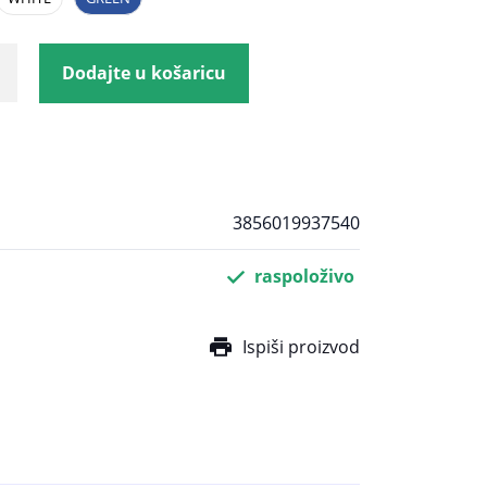
Dodajte u košaricu
3856019937540
raspoloživo
Ispiši proizvod