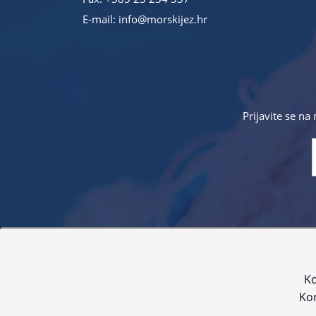
E-mail:
info@morskijez.hr
Prijavite se na
Sve navedene cijene sadrže PDV. Pokušavamo osigurati
proizvoda. Za najažur
Ko
Kor