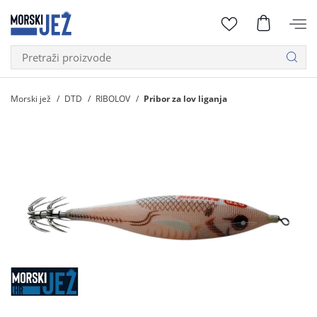
Morski jež
DTD
RIBOLOV
Pribor za lov liganja