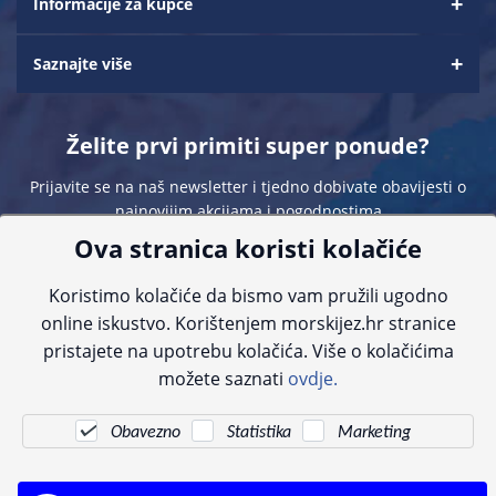
Informacije za kupce
Saznajte više
Želite prvi primiti super ponude?
Prijavite se na naš newsletter i tjedno dobivate obavijesti o
najnovijim akcijama i pogodnostima
Ova stranica koristi kolačiće
Koristimo kolačiće da bismo vam pružili ugodno
online iskustvo. Korištenjem morskijez.hr stranice
pristajete na upotrebu kolačića. Više o kolačićima
Sve navedene cijene sadrže PDV. Pokušavamo osigurati što preciznije
možete saznati
ovdje.
informacije, ali zbog tehnoloških ograničenja ne možemo garantirati potpunu
točnost slika, opisa ili dostupnosti proizvoda. Za najažurnije informacije
kontaktirajte nas putem telefona:
+385 23 231 761
ili e-maila:
info@morskijez.hr
.
Obavezno
Statistika
Marketing
© Morski jež 2022