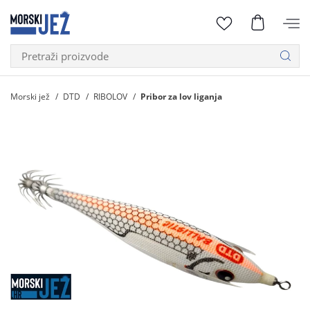
Morski jež
DTD
RIBOLOV
Pribor za lov liganja