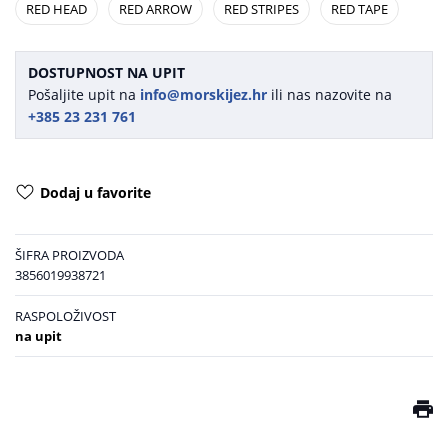
RED HEAD
RED ARROW
RED STRIPES
RED TAPE
DOSTUPNOST NA UPIT
Pošaljite upit na
info@morskijez.hr
ili nas nazovite na
+385 23 231 761
Dodaj u favorite
ŠIFRA PROIZVODA
3856019938721
RASPOLOŽIVOST
na upit