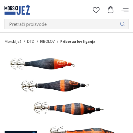
Morski jež
DTD
RIBOLOV
Pribor za lov liganja