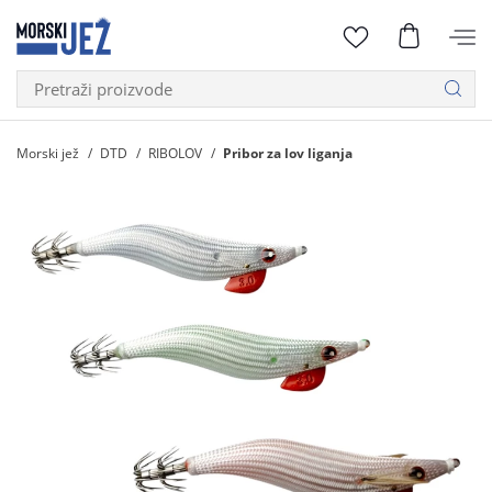
Morski jež
DTD
RIBOLOV
Pribor za lov liganja