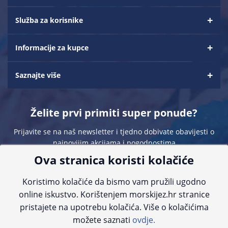
Služba za korisnike
Informacije za kupce
Saznajte više
Želite prvi primiti super ponude?
Prijavite se na naš newsletter i tjedno dobivate obavijesti o
najnovijim akcijama i pogodnostima
Ova stranica koristi kolačiće
Koristimo kolačiće da bismo vam pružili ugodno
online iskustvo. Korištenjem morskijez.hr stranice
pristajete na upotrebu kolačića. Više o kolačićima
Sve navedene cijene sadrže PDV. Pokušavamo osigurati što preciznije
možete saznati
ovdje.
informacije, ali zbog tehnoloških ograničenja ne možemo garantirati potpunu