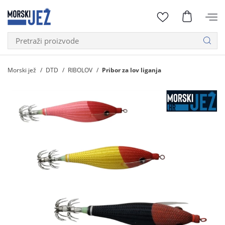
Morski jež
DTD
RIBOLOV
Pribor za lov liganja