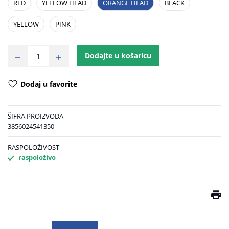
RED
YELLOW HEAD
ORANGE HEAD
BLACK
YELLOW
PINK
Dodajte u košaricu
Dodaj u favorite
ŠIFRA PROIZVODA
3856024541350
RASPOLOŽIVOST
raspoloživo