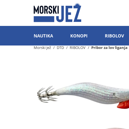
NAUTIKA
KONOPI
RIBOLOV
Morski jež
DTD
RIBOLOV
Pribor za lov liganja