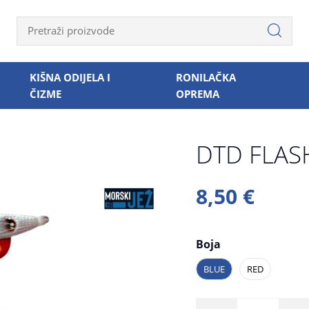
KIŠNA ODIJELA I
RONILAČKA
ČIZME
OPREMA
DTD FLAS
8,50 €
Boja
BLUE
RED