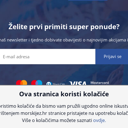
Želite prvi primiti super ponude?
 naš newsletter i tjedno dobivate obavijesti o najnovijim akcijam
Ova stranica koristi kolačiće
 što preciznije informacije, ali zbog tehnoloških ograničenja ne možemo gar
nije informacije kontaktirajte nas putem telefona:
+385 23 231 761
ili e-maila
ristimo kolačiće da bismo vam pružili ugodno online iskust
ištenjem morskijez.hr stranice pristajete na upotrebu kolač
© Morski jež 2022
Više o kolačićima možete saznati
ovdje.