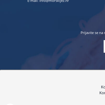
E-mail:
info@morskijez.hr
Prijavite se na
Sve navedene cijene sadrže PDV. Pokušavamo osigurati
proizvoda. Za najažur
Ko
Kor