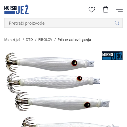
Morski jež
DTD
RIBOLOV
Pribor za lov liganja