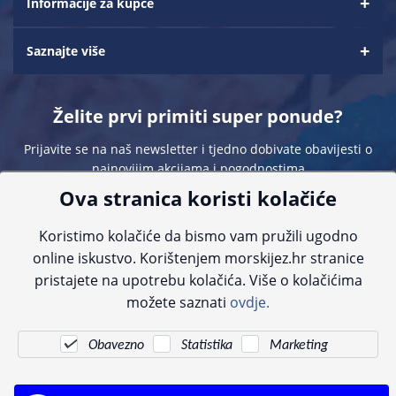
Informacije za kupce
Saznajte više
Želite prvi primiti super ponude?
Prijavite se na naš newsletter i tjedno dobivate obavijesti o
najnovijim akcijama i pogodnostima
Ova stranica koristi kolačiće
Koristimo kolačiće da bismo vam pružili ugodno
online iskustvo. Korištenjem morskijez.hr stranice
pristajete na upotrebu kolačića. Više o kolačićima
Sve navedene cijene sadrže PDV. Pokušavamo osigurati što preciznije
možete saznati
ovdje.
informacije, ali zbog tehnoloških ograničenja ne možemo garantirati potpunu
točnost slika, opisa ili dostupnosti proizvoda. Za najažurnije informacije
kontaktirajte nas putem telefona:
+385 23 231 761
ili e-maila:
info@morskijez.hr
.
Obavezno
Statistika
Marketing
© Morski jež 2022