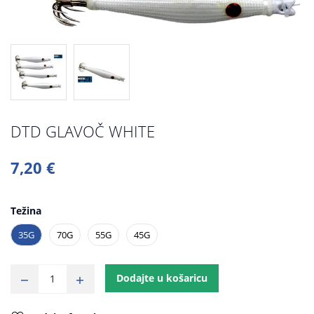
DTD GLAVOČ WHITE
7,20 €
Težina
35G
70G
55G
45G
Dodajte u košaricu