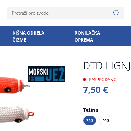
KIŠNA ODIJELA I
RONILAČKA
ČIZME
OPREMA
DTD LIGNJ
RASPRODANO
7,50 €
Težina
75G
50G