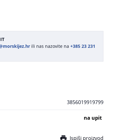
IT
@morskijez.hr
ili nas nazovite na
+385 23 231
3856019919799
na upit
Ispiši proizvod