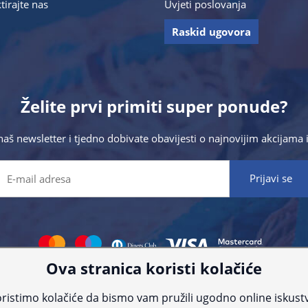
tirajte nas
Uvjeti poslovanja
Raskid ugovora
Želite prvi primiti super ponude?
 naš newsletter i tjedno dobivate obavijesti o najnovijim akcijam
Ova stranica koristi kolačiće
 što preciznije informacije, ali zbog tehnoloških ograničenja ne možemo gar
nije informacije kontaktirajte nas putem telefona:
+385 23 231 761
ili e-maila
ristimo kolačiće da bismo vam pružili ugodno online iskust