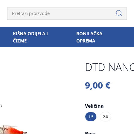
KIŠNA ODIJELA I
RONILAČKA
ČIZME
OPREMA
DTD NAN
9,00 €
Veličina
1.5
2.0
Boja