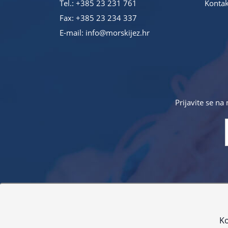
Tel.:
+385 23 231 761
Kontak
Fax: +385 23 234 337
E-mail:
info@morskijez.hr
Prijavite se na
Sve navedene cijene sadrže PDV. Pokušavamo osigurati
proizvoda. Za najažur
Ko