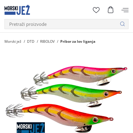
Morski jež
DTD
RIBOLOV
Pribor za lov liganja