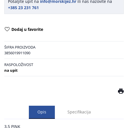
Pošaljite upit na
info@morskijez.hr
ili nas nazovite na
+385 23 231 761
Dodaj u favorite
ŠIFRA PROIZVODA
3856019911090
RASPOLOŽIVOST
na upit
Opis
Specifikacija
3.5 PINK