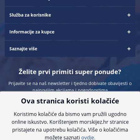
Služba za korisnike
Informacije za kupce
Saznajte više
Želite prvi primiti super ponude?
Prijavite se na naš newsletter i tjedno dobivate obavijesti o
najnovijim akcijama i pogodnostima
Ova stranica koristi kolačiće
Koristimo kolačiće da bismo vam pružili ugodno
online iskustvo. Korištenjem morskijez.hr stranice
pristajete na upotrebu kolačića. Više o kolačićima
Sve navedene cijene sadrže PDV. Pokušavamo osigurati što preciznije
možete saznati
ovdje.
informacije, ali zbog tehnoloških ograničenja ne možemo garantirati potpunu