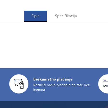
Opis
Specifikacija
Beskamatno plaćanje
Različiti način plaćanja na rate bez
kamata