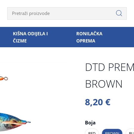
KIŠNA ODIJELA I
RONILAČKA
ČIZME
OPREMA
DTD PREM
BROWN
8,20 €
Boja
RED
BROWN
BL