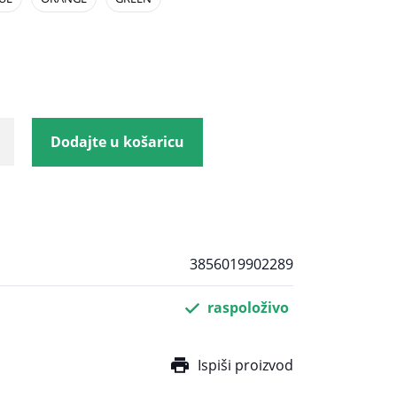
Dodajte u košaricu
3856019902289
raspoloživo
Ispiši proizvod