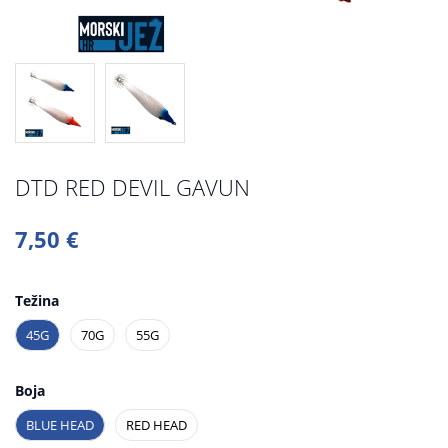
DTD RED DEVIL GAVUN
7,50 €
Težina
45G
70G
55G
Boja
BLUE HEAD
RED HEAD