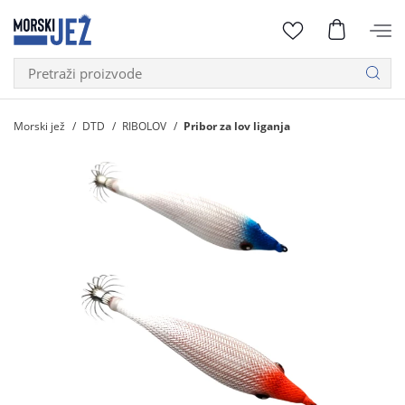
Morski jež
DTD
RIBOLOV
Pribor za lov liganja