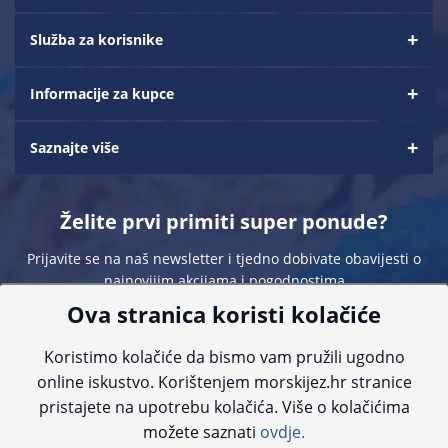
Služba za korisnike
Informacije za kupce
Saznajte više
Želite prvi primiti super ponude?
Prijavite se na naš newsletter i tjedno dobivate obavijesti o
najnovijim akcijama i pogodnostima
Ova stranica koristi kolačiće
Koristimo kolačiće da bismo vam pružili ugodno
online iskustvo. Korištenjem morskijez.hr stranice
pristajete na upotrebu kolačića. Više o kolačićima
Sve navedene cijene sadrže PDV. Pokušavamo osigurati što preciznije
možete saznati
ovdje.
informacije, ali zbog tehnoloških ograničenja ne možemo garantirati potpunu