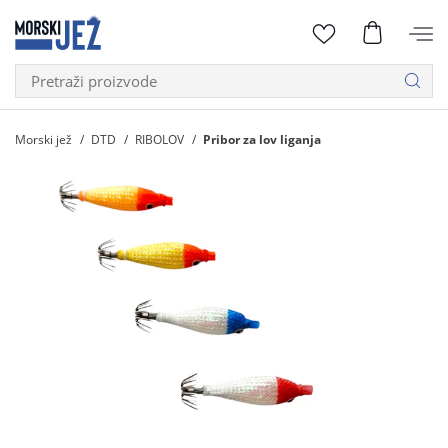
Morski jež
DTD
RIBOLOV
Pribor za lov liganja