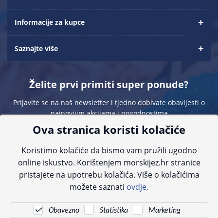
Informacije za kupce
Saznajte više
Želite prvi primiti super ponude?
Prijavite se na naš newsletter i tjedno dobivate obavijesti o
najnovijim akcijama i pogodnostima
Ova stranica koristi kolačiće
Koristimo kolačiće da bismo vam pružili ugodno
online iskustvo. Korištenjem morskijez.hr stranice
pristajete na upotrebu kolačića. Više o kolačićima
Sve navedene cijene sadrže PDV. Pokušavamo osigurati što preciznije
možete saznati
ovdje.
informacije, ali zbog tehnoloških ograničenja ne možemo garantirati potpunu
točnost slika, opisa ili dostupnosti proizvoda. Za najažurnije informacije
kontaktirajte nas putem telefona:
+385 23 231 761
ili e-maila:
info@morskijez.hr
.
Obavezno
Statistika
Marketing