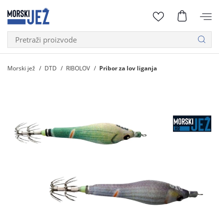
Morski jež
DTD
RIBOLOV
Pribor za lov liganja