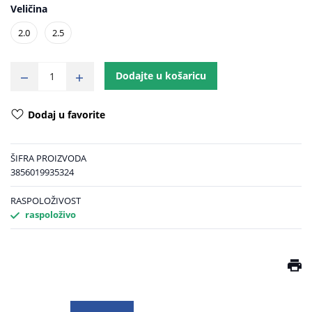
Veličina
2.0
2.5
Dodajte u košaricu
Dodaj u favorite
ŠIFRA PROIZVODA
3856019935324
RASPOLOŽIVOST
raspoloživo