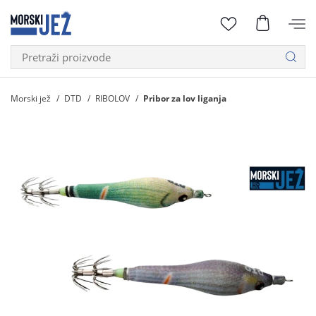
Morski jež
DTD
RIBOLOV
Pribor za lov liganja