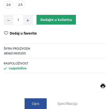
2.0
2.5
Dodajte u košaricu
Dodaj u favorite
ŠIFRA PROIZVODA
3856019935355
RASPOLOŽIVOST
raspoloživo
Opis
Specifikacija