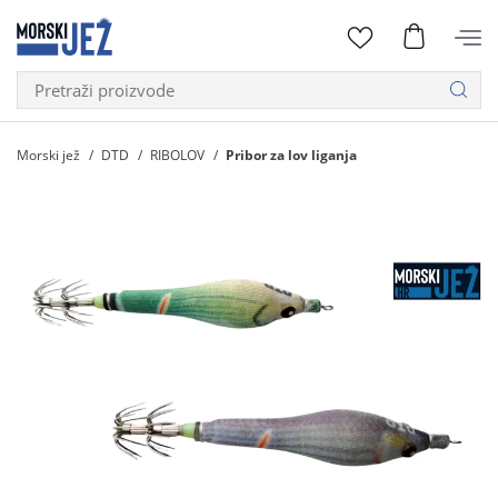
Morski jež
DTD
RIBOLOV
Pribor za lov liganja