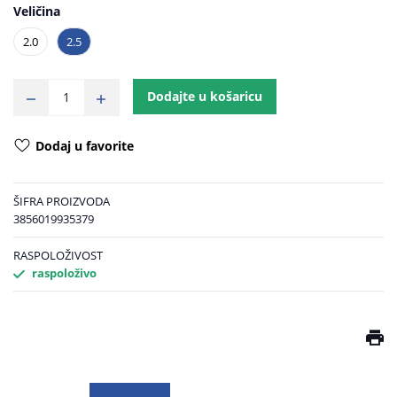
Veličina
2.0
2.5
Dodajte u košaricu
Dodaj u favorite
ŠIFRA PROIZVODA
3856019935379
RASPOLOŽIVOST
raspoloživo