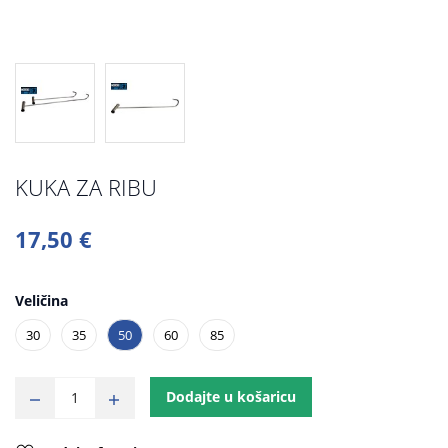
KUKA ZA RIBU
17,50 €
Veličina
30
35
50
60
85
Dodajte u košaricu