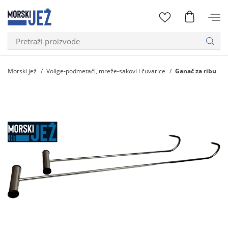
Morski jež
Volige-podmetači, mreže-sakovi i čuvarice
Ganač za ribu