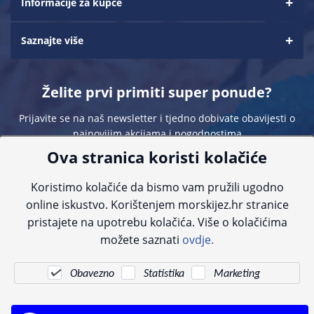
Informacije za kupce
Saznajte više
Želite prvi primiti super ponude?
Prijavite se na naš newsletter i tjedno dobivate obavijesti o
najnovijim akcijama i pogodnostima
Ova stranica koristi kolačiće
Koristimo kolačiće da bismo vam pružili ugodno
online iskustvo. Korištenjem morskijez.hr stranice
pristajete na upotrebu kolačića. Više o kolačićima
Sve navedene cijene sadrže PDV. Pokušavamo osigurati što preciznije
možete saznati
ovdje.
informacije, ali zbog tehnoloških ograničenja ne možemo garantirati potpunu
točnost slika, opisa ili dostupnosti proizvoda. Za najažurnije informacije
kontaktirajte nas putem telefona:
+385 23 231 761
ili e-maila:
info@morskijez.hr
.
Obavezno
Statistika
Marketing
© Morski jež 2022