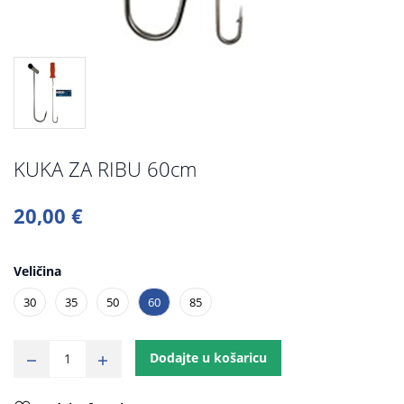
KUKA ZA RIBU 60cm
20,00 €
Veličina
30
35
50
60
85
Dodajte u košaricu