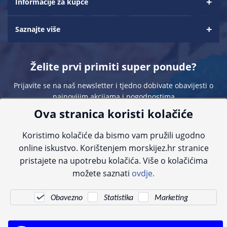
Informacije za kupce
Saznajte više
Želite prvi primiti super ponude?
Prijavite se na naš newsletter i tjedno dobivate obavijesti o
najnovijim akcijama i pogodnostima
Ova stranica koristi kolačiće
Koristimo kolačiće da bismo vam pružili ugodno
online iskustvo. Korištenjem morskijez.hr stranice
pristajete na upotrebu kolačića. Više o kolačićima
Sve navedene cijene sadrže PDV. Pokušavamo osigurati što preciznije
možete saznati
ovdje.
informacije, ali zbog tehnoloških ograničenja ne možemo garantirati potpunu
točnost slika, opisa ili dostupnosti proizvoda. Za najažurnije informacije
kontaktirajte nas putem telefona:
+385 23 231 761
ili e-maila:
info@morskijez.hr
.
Obavezno
Statistika
Marketing
© Morski jež 2022