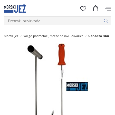
Morski jež
Volige-podmetači, mreže-sakovi i čuvarice
Ganač za ribu