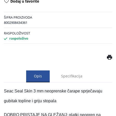
Dodaj u favorite
ŠIFRA PROIZVODA
8002908434361
RASPOLOŽIVOST
raspoloživo
Opis
Specifikacija
Seac Seal Skin 3 mm neoprenske čarape sprječavaju
gubitak topline i griju stopala
DOBRO PRISTAJE NA GLEŽANJ: glatki neopren na