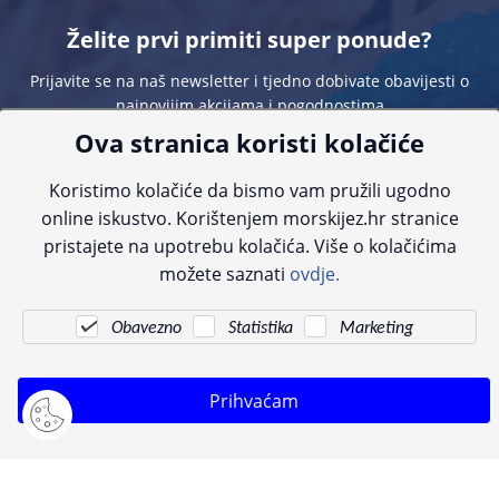
Želite prvi primiti super ponude?
Prijavite se na naš newsletter i tjedno dobivate obavijesti o
najnovijim akcijama i pogodnostima
Ova stranica koristi kolačiće
Koristimo kolačiće da bismo vam pružili ugodno
online iskustvo. Korištenjem morskijez.hr stranice
pristajete na upotrebu kolačića. Više o kolačićima
Sve navedene cijene sadrže PDV. Pokušavamo osigurati što preciznije
možete saznati
ovdje.
informacije, ali zbog tehnoloških ograničenja ne možemo garantirati potpunu
točnost slika, opisa ili dostupnosti proizvoda. Za najažurnije informacije
kontaktirajte nas putem telefona:
+385 23 231 761
ili e-maila:
info@morskijez.hr
.
Obavezno
Statistika
Marketing
© Morski jež 2022
Prihvaćam
Pogledani proizvodi