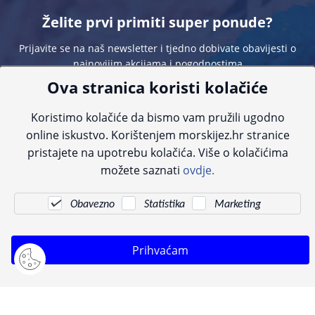
Želite prvi primiti super ponude?
Prijavite se na naš newsletter i tjedno dobivate obavijesti o
najnovijim akcijama i pogodnostima
Ova stranica koristi kolačiće
Koristimo kolačiće da bismo vam pružili ugodno
online iskustvo. Korištenjem morskijez.hr stranice
pristajete na upotrebu kolačića. Više o kolačićima
Sve navedene cijene sadrže PDV. Pokušavamo osigurati što preciznije
možete saznati
ovdje.
informacije, ali zbog tehnoloških ograničenja ne možemo garantirati potpunu
točnost slika, opisa ili dostupnosti proizvoda. Za najažurnije informacije
kontaktirajte nas putem telefona:
+385 23 231 761
ili e-maila:
info@morskijez.hr
.
Obavezno
Statistika
Marketing
© Morski jež 2022
Prihvaćam
Pogledani proizvodi