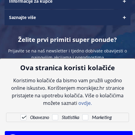
Informacije za kupce
Saznajte više
Želite prvi primiti super ponude?
Prijavite se na naš newsletter i tjedno dobivate obavijesti o
najnovijim akcijama i pogodnostima
Ova stranica koristi kolačiće
Koristimo kolačiće da bismo vam pružili ugodno
online iskustvo. Korištenjem morskijez.hr stranice
pristajete na upotrebu kolačića. Više o kolačićima
Sve navedene cijene sadrže PDV. Pokušavamo osigurati što preciznije
možete saznati
ovdje.
informacije, ali zbog tehnoloških ograničenja ne možemo garantirati potpunu
točnost slika, opisa ili dostupnosti proizvoda. Za najažurnije informacije
kontaktirajte nas putem telefona:
+385 23 231 761
ili e-maila:
info@morskijez.hr
.
Obavezno
Statistika
Marketing
© Morski jež 2022